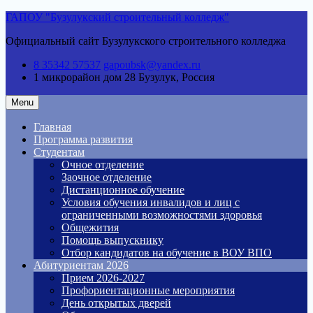
Skip
ГАПОУ "Бузулукский строительный колледж"
to
Официальный сайт Бузулукского строительного колледжа
content
8 35342 57537
gapoubsk@yandex.ru
1 микрорайон дом 28
Бузулук, Россия
Menu
Главная
Программа развития
Студентам
Очное отделение
Заочное отделение
Дистанционное обучение
Условия обучения инвалидов и лиц с
ограниченными возможностями здоровья
Общежития
Помощь выпускнику
Отбор кандидатов на обучение в ВОУ ВПО
Абитуриентам 2026
Прием 2026-2027
Профориентационные мероприятия
День открытых дверей