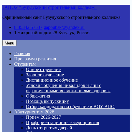
Skip
ГАПОУ "Бузулукский строительный колледж"
to
Официальный сайт Бузулукского строительного колледжа
content
8 35342 57537
gapoubsk@yandex.ru
1 микрорайон дом 28
Бузулук, Россия
Menu
Главная
Программа развития
Студентам
Очное отделение
Заочное отделение
Дистанционное обучение
Условия обучения инвалидов и лиц с
ограниченными возможностями здоровья
Общежития
Помощь выпускнику
Отбор кандидатов на обучение в ВОУ ВПО
Абитуриентам 2026
Прием 2026-2027
Профориентационные мероприятия
День открытых дверей