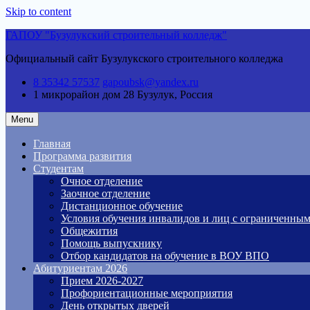
Skip to content
ГАПОУ "Бузулукский строительный колледж"
Официальный сайт Бузулукского строительного колледжа
8 35342 57537
gapoubsk@yandex.ru
1 микрорайон дом 28
Бузулук, Россия
Menu
Главная
Программа развития
Студентам
Очное отделение
Заочное отделение
Дистанционное обучение
Условия обучения инвалидов и лиц с ограниченны
Общежития
Помощь выпускнику
Отбор кандидатов на обучение в ВОУ ВПО
Абитуриентам 2026
Прием 2026-2027
Профориентационные мероприятия
День открытых дверей