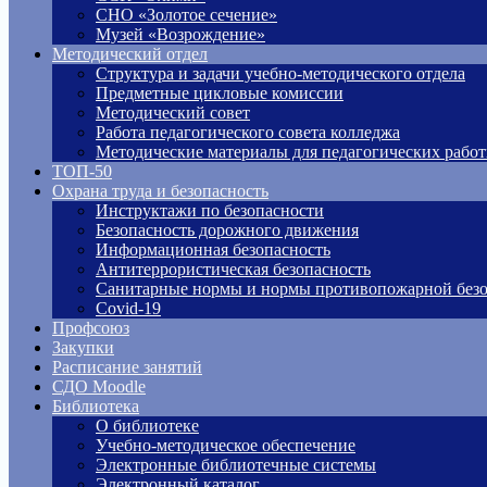
СНО «Золотое сечение»
Музей «Возрождение»
Методический отдел
Структура и задачи учебно-методического отдела
Предметные цикловые комиссии
Методический совет
Работа педагогического совета колледжа
Методические материалы для педагогических рабо
ТОП-50
Охрана труда и безопасность
Инструктажи по безопасности
Безопасность дорожного движения
Информационная безопасность
Антитеррористическая безопасность
Санитарные нормы и нормы противопожарной безо
Covid-19
Профсоюз
Закупки
Расписание занятий
СДО Moodle
Библиотека
О библиотеке
Учебно-методическое обеспечение
Электронные библиотечные системы
Электронный каталог