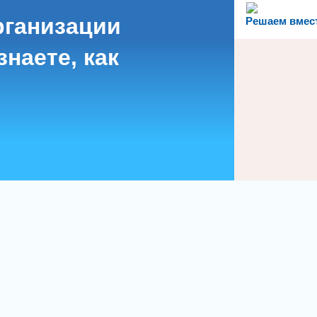
рганизации
Решаем вмес
наете, как