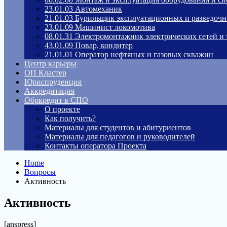
23.01.03 Автомеханик
21.01.03 Бурильщик эксплуатационных и разведоч
23.01.09 Машинист локомотива
08.01.31 Электромонтажник электрических сетей и
43.01.09 Повар, кондитер
21.01.01 Оператор нефтяных и газовых скважин
Центр карьеры
ОП Кластер
Юриспруденция
Аккредитация
Обркредит в СПО
О проекте
Как получить?
Материалы для студентов и абитуриентов
Материалы для педагогов и руководителей
Контакты оператора Проекта
Home
Вопросы
Активность
Активность
[anspress]