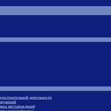
адостроительной деятельности
ооружений
зовых месторождений
стем газоснабжения