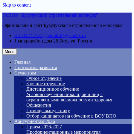
Skip to content
ГАПОУ "Бузулукский строительный колледж"
Официальный сайт Бузулукского строительного колледжа
8 35342 57537
gapoubsk@yandex.ru
1 микрорайон дом 28
Бузулук, Россия
Menu
Главная
Программа развития
Студентам
Очное отделение
Заочное отделение
Дистанционное обучение
Условия обучения инвалидов и лиц с
ограниченными возможностями здоровья
Общежития
Помощь выпускнику
Отбор кандидатов на обучение в ВОУ ВПО
Абитуриентам 2026
Прием 2026-2027
Профориентационные мероприятия