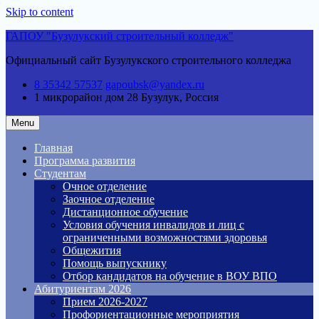
Skip to content
ГАПОУ "Бузулукский строительный колледж"
Официальный сайт Бузулукского строительного колледжа
8 35342 57537
gapoubsk@yandex.ru
1 микрорайон дом 28
Бузулук, Россия
Menu
Главная
Программа развития
Студентам
Очное отделение
Заочное отделение
Дистанционное обучение
Условия обучения инвалидов и лиц с
ограниченными возможностями здоровья
Общежития
Помощь выпускнику
Отбор кандидатов на обучение в ВОУ ВПО
Абитуриентам 2026
Прием 2026-2027
Профориентационные мероприятия