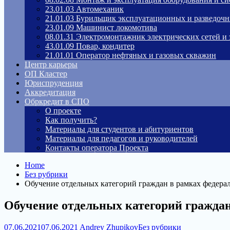
23.01.03 Автомеханик
21.01.03 Бурильщик эксплуатационных и разведоч
23.01.09 Машинист локомотива
08.01.31 Электромонтажник электрических сетей и
43.01.09 Повар, кондитер
21.01.01 Оператор нефтяных и газовых скважин
Центр карьеры
ОП Кластер
Юриспруденция
Аккредитация
Обркредит в СПО
О проекте
Как получить?
Материалы для студентов и абитуриентов
Материалы для педагогов и руководителей
Контакты оператора Проекта
Home
Без рубрики
Обучение отдельных категорий граждан в рамках федерал
Обучение отдельных категорий граждан
07.06.2021
07.06.2021
Andrey Zhupikov
Без рубрики