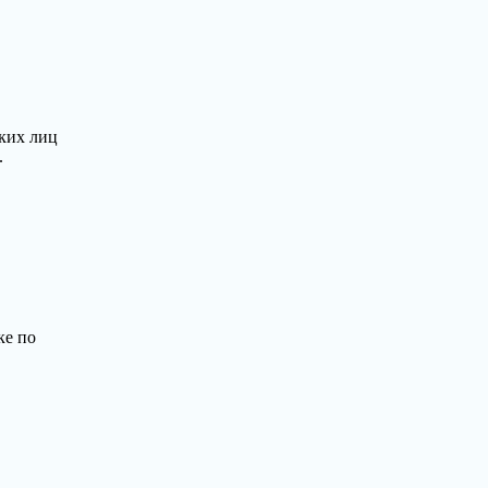
ских лиц
.
ке по
тво