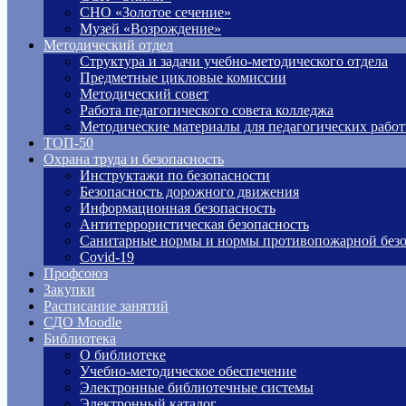
СНО «Золотое сечение»
Музей «Возрождение»
Методический отдел
Структура и задачи учебно-методического отдела
Предметные цикловые комиссии
Методический совет
Работа педагогического совета колледжа
Методические материалы для педагогических рабо
ТОП-50
Охрана труда и безопасность
Инструктажи по безопасности
Безопасность дорожного движения
Информационная безопасность
Антитеррористическая безопасность
Санитарные нормы и нормы противопожарной безо
Covid-19
Профсоюз
Закупки
Расписание занятий
СДО Moodle
Библиотека
О библиотеке
Учебно-методическое обеспечение
Электронные библиотечные системы
Электронный каталог