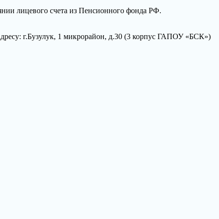
оянии лицевого счета из Пенсионного фонда РФ.
есу: г.Бузулук, 1 микрорайон, д.30 (3 корпус ГАПОУ «БСК»)