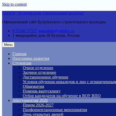
Skip to content
ГАПОУ "Бузулукский строительный колледж"
Официальный сайт Бузулукского строительного колледжа
8 35342 57537
gapoubsk@yandex.ru
1 микрорайон дом 28
Бузулук, Россия
Menu
Главная
Программа развития
Студентам
Очное отделение
Заочное отделение
Дистанционное обучение
Условия обучения инвалидов и лиц с ограниченны
Общежития
Помощь выпускнику
Отбор кандидатов на обучение в ВОУ ВПО
Абитуриентам 2026
Прием 2026-2027
Профориентационные мероприятия
День открытых дверей