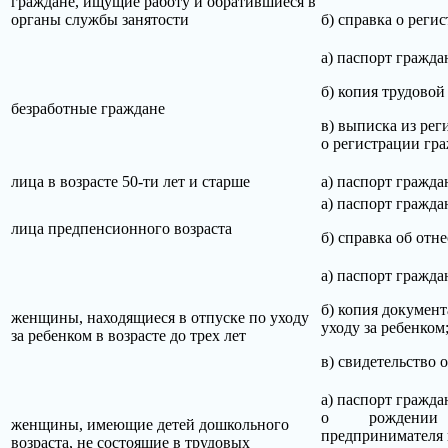
граждане, ищущие работу и обратившиеся в
органы службы занятости
б) справка о реги
а) паспорт гражд
б) копия трудово
безработные граждане
в) выписка из рег
о регистрации гра
лица в возрасте 50-ти лет и старше
а) паспорт гражд
а) паспорт гражд
лица предпенсионного возраста
б) справка об от
а) паспорт гражд
б) копия документ
женщины, находящиеся в отпуске по уходу
уходу за ребенком
за ребенком в возрасте до трех лет
в) свидетельство 
а) паспорт граж
о рождении ребе
женщины, имеющие детей дошкольного
предпринимателя
возраста, не состоящие в трудовых