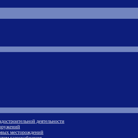
адостроительной деятельности
ооружений
зовых месторождений
стем газоснабжения