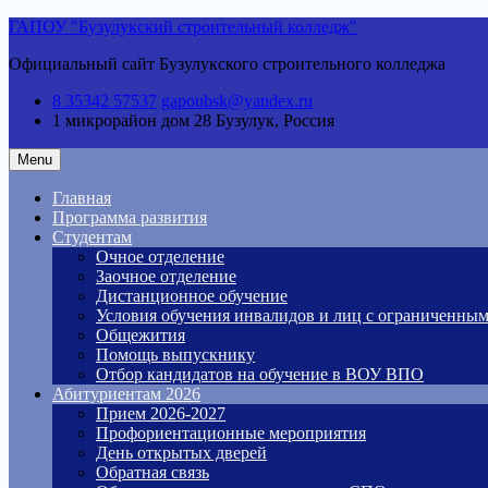
Skip
ГАПОУ "Бузулукский строительный колледж"
to
Официальный сайт Бузулукского строительного колледжа
content
8 35342 57537
gapoubsk@yandex.ru
1 микрорайон дом 28
Бузулук, Россия
Menu
Главная
Программа развития
Студентам
Очное отделение
Заочное отделение
Дистанционное обучение
Условия обучения инвалидов и лиц с ограниченны
Общежития
Помощь выпускнику
Отбор кандидатов на обучение в ВОУ ВПО
Абитуриентам 2026
Прием 2026-2027
Профориентационные мероприятия
День открытых дверей
Обратная связь