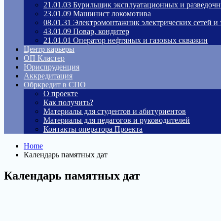
21.01.03 Бурильщик эксплуатационных и разведоч
23.01.09 Машинист локомотива
08.01.31 Электромонтажник электрических сетей и
43.01.09 Повар, кондитер
21.01.01 Оператор нефтяных и газовых скважин
Центр карьеры
ОП Кластер
Юриспруденция
Аккредитация
Обркредит в СПО
О проекте
Как получить?
Материалы для студентов и абитуриентов
Материалы для педагогов и руководителей
Контакты оператора Проекта
Home
Календарь памятных дат
Календарь памятных дат