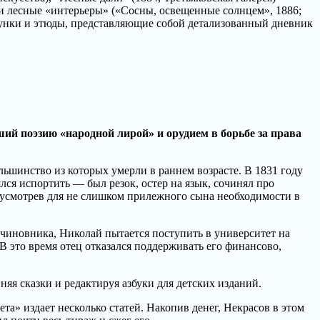
 лесные «интерьеры» («Сосны, освещенные солнцем», 1886;
исунки и этюды, представляющие собой детализованный дневник
ий поэзию «народной лирой» и орудием в борьбе за права
льшинство из которых умерли в раннем возрасте. В 1831 году
ся испортить — был резок, остер на язык, сочинял про
е усмотрев для не слишком прилежного сына необходимости в
 чиновника, Николай пытается поступить в университет на
В это время отец отказался поддерживать его финансово,
яя сказки и редактируя азбуки для детских изданий.
ета» издает несколько статей. Накопив денег, Некрасов в этом