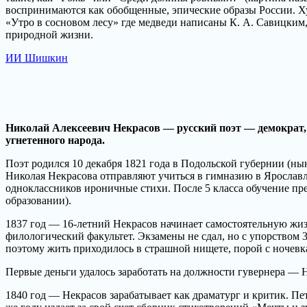
воспринимаются как обобщенные, эпические образы России. Х
«Утро в сосновом лесу» где медведи написаны К. А. Савицким
природной жизни.
ИИ Шишкин
Николай Алексеевич Некрасов — русский поэт — демократ, 
угнетенного народа.
Поэт родился 10 декабря 1821 года в Подольской губернии (нын
Николая Некрасова отправляют учиться в гимназию в Ярославл
одноклассников ироничные стихи. После 5 класса обучение пре
образовании).
1837 год — 16-летний Некрасов начинает самостоятельную жиз
филологический факультет. Экзамены не сдал, но с упорством 3
поэтому жить приходилось в страшной нищете, порой с ночевк
Первые деньги удалось заработать на должности гувернера — Н
1840 год — Некрасов зарабатывает как драматург и критик. Пете