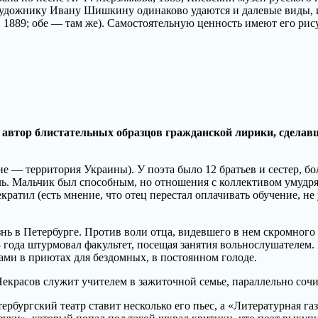
удожнику Ивану Шишкину одинаково удаются и далевые виды, и
, 1889; обе — там же). Самостоятельную ценность имеют его р
автор блистательных образцов гражданской лирики, сделавш
е — территория Украины). У поэта было 12 братьев и сестер, бо
ь. Мальчик был способным, но отношения с коллективом умудрял
кратил (есть мнение, что отец перестал оплачивать обучение, н
нь в Петербурге. Против воли отца, видевшего в нем скромного
 года штурмовал факультет, посещая занятия вольнослушателем. 
ами в приютах для бездомных, в постоянном голоде.
екрасов служит учителем в зажиточной семье, параллельно сочин
рбургский театр ставит несколько его пьес, а «Литературная газ