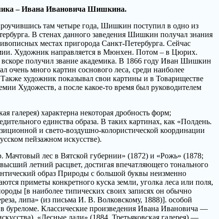
демика – Ивана Ивановича Шишкина.
 Проучившись там четыре года, Шишкин поступил в одно из
тербурга. В стенах данного заведения Шишкин получал знания
 живописных местах пригорода Санкт-Петербурга. Сейчас
мии. Художник направляется в Мюнхен. Потом – в Цюрих.
н вскоре получил звание академика. В 1866 году Иван Шишкин
л очень много картин соснового леса, среди наиболее
. Также художник показывал свои картины и в Товариществе
мии Художеств, а после какое-то время был руководителем
кая галерея) характерна некоторая дробность форм;
дительного единства образа. В таких картинах, как «Полдень.
мпозиционной и свето-воздушно-колористической координации
усском пейзажном искусстве).
. Мачтовый лес в Вятской губернии» (1872) и «Рожь» (1878;
 высший летний расцвет, достигая впечатляющего тонального
мантический образ Природы с большой буквы неизменно
ются приметы конкретного куска земли, уголка леса или поля,
породы [в наиболее типических своих записях он обычно
реза, липа» (из письма И. В. Волковскому, 1888)]. особой
и в буреломе. Классические произведения Ивана Ивановича —
скусства), «Лесные дали» (1884, Третьяковская галерея) —