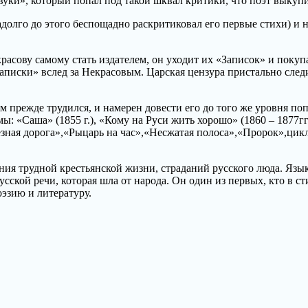
вуки», который попал под такой шквал критики, что поэт выкупи
адолго до этого беспощадно раскритиковал его первые стихи) и
асову самому стать издателем, он уходит их «Записок» и покуп
аписки» вслед за Некрасовым. Царская цензура пристально сле
 прежде трудился, и намерен довести его до того же уровня поп
ы: «Саша» (1855 г.), «Кому на Руси жить хорошо» (1860 – 1877гг
езная дорога»,«Рыцарь на час»,«Несжатая полоса»,«Пророк»,цикл
ия трудной крестьянской жизни, страданий русского люда. Язык 
усской речи, которая шла от народа. Он один из первых, кто в с
оэзию и литературу.