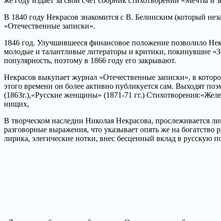
же году издает за свой счет сборник стихотворений «Мечты и з
В 1840 году Некрасов знакомится с В. Белинским (который нез
«Отечественные записки».
1846 год. Улучшившееся финансовое положение позволило Некр
молодые и талантливые литераторы и критики, покинувшие «З
популярность, поэтому в 1866 году его закрывают.
Некрасов выкупает журнал «Отечественные записки», в котором
этого времени он более активно публикуется сам. Выходят поэм
(1863г.),«Русские женщины» (1871-71 гг.) Стихотворения:«Жел
нищих,
В творческом наследии Николая Некрасова, прослеживается лин
разговорные выражения, что указывает опять же на богатство р
лирика, элегические нотки, внес бесценный вклад в русскую п