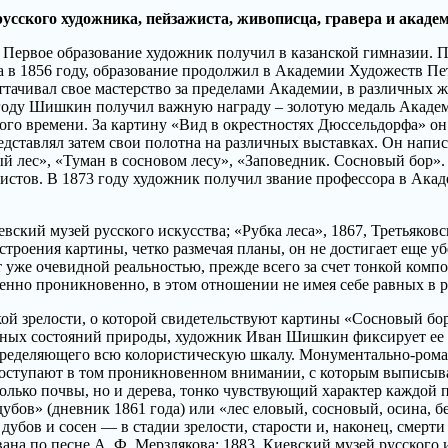
 русского художника, пейзажиста, живописца, гравера и ака
е. Первое образование художник получил в казанской гимназии.
 в 1856 году, образование продолжил в Академии Художеств Пе
оттачивал свое мастерство за пределами Академии, в различных
 году Шишкин получил важную награду – золотую медаль Акаде
ого времени. За картину «Вид в окрестностях Дюссельдорфа» о
дставлял затем свои полотна на различных выставках. Он написа
ый лес», «Туман в сосновом лесу», «Заповедник. Сосновый бор»
тов. В 1873 году художник получил звание профессора в Акаде
вский музей русского искусства; «Рубка леса», 1867, Третьяковс
роения картины, четко размечая планы, он не достигает еще убе
ет уже очевидной реальностью, прежде всего за счет тонкой ко
нно проникновенно, в этом отношении не имея себе равных в р
ой зрелости, о которой свидетельствуют картины «Сосновый бор
ходных состояний природы, художник Иван Шишкин фиксирует ее
, определяющего всю колористическую шкалу. Монументально-ро
проступают в том проникновенном внимании, с которым выписыва
лько почвы, но и дерева, тонко чувствующий характер каждой 
дубов» (дневник 1861 года) или «лес еловый, сосновый, осина, бе
убов и сосен — в стадии зрелости, старости и, наконец, смерт
на по песне А. Ф. Мерзлякова; 1883, Киевский музей русского и