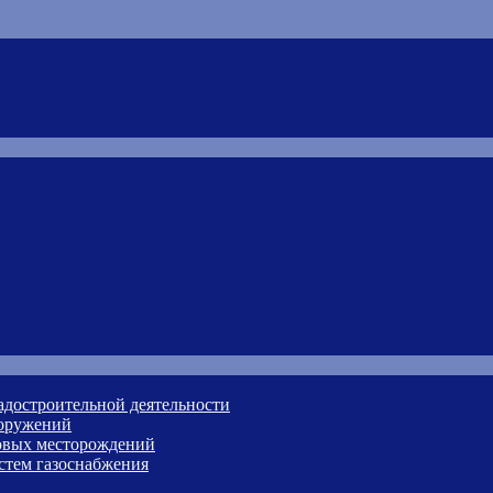
адостроительной деятельности
ооружений
зовых месторождений
стем газоснабжения