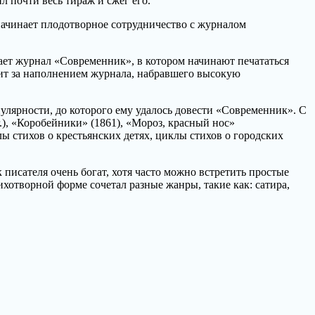
л почти весь тираж и сжег его.
 начинает плодотворное сотрудничество с журналом
ает журнал «Современник», в котором начинают печататься
дит за наполнением журнала, набравшего высокую
улярности, до которого ему удалось довести «Современник». С
.), «Коробейники» (1861), «Мороз, красный нос»
ы стихов о крестьянских детях, циклы стихов о городских
писателя очень богат, хотя часто можно встретить простые
тихотворной форме сочетал разные жанры, такие как: сатира,