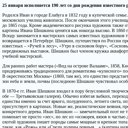
25 января исполняется 190 лет со дня рождения известного
Родился Иван в городе Елабуга в 1832 году в купеческой семь
московских училищ живописи. После окончания этого училища
до 1865 года. Кроме академического рисунка художник также 
картины Ивана Шишкина ценятся как никогда высоко. В 1860
Всюду занимается в мастерских самых известных художников т
возвращается в Петербург. Шишкин, путешествуя по России пре
известных – «Ручей в лесу», «Утро в сосновом бору», «Соснов
передвижных выставок. Шишкин был членом кружка аквафортис
учебной мастерской.
Для ранних работ мастера («Вид на острове Валааме», 1858, Кие
придерживаясь традиционного для романтизма «кулисного» пост
В окрестностях Москвы» (1869, там же), это единство предста
зон неба и земли, почвы (последнюю Шишкин чувствовал особе
В 1870-е гг. Иван Шишкин входил в пору безусловной творческ
обе — Третьяковская галерея). Обычно избегая зыбких, пере
единства именно за счет яркого, полуденного, летнего света
присутствует в картинах. Новые же, реалистические веяния, 
конкретного дерева. Иван Шишкин — замечательный поэт не то
поминает не просто «лес», но лес из «осокорея, вязов и частью 
охотой художник пишет породы самые мощные и крепкие типа д
такие, как «Рожь» или «Среди долины ровныя…» (картина назва