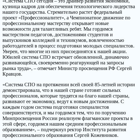
«Система СПО сегодня – это драйвер развития экономики,
кузница кадров для обеспечения технологического лидерства
нашего государства. Стремительно растет федеральный
проект «Профессионалитет», а Чемпионатное движение по
профессиональному мастерству открывает новые
возможности для талантливых ребят. Мы гордимся
мастерством педагогов, достижениями студентов и
выпускников колледжей и техникумов, вовлеченностью
работодателей в процесс подготовки молодых специалистов.
Уверен, что многие из них присоединятся к нашей акции.
Юбилей система СПО встречает обновленной, динамично
развивающейся, своевременно реагирующей на запросы
рынка труда», – отмечает Министр просвещения РФ Сергей
Кравцов.
«Система СПО на протяжении всей своей 85-летней истории
демонстрировала, что в нашей стране готовят сильных
профессионалов, которые трудятся на благо нашей страны,
развивают ее экономику, ведут к новым достижениям. С
каждым годом система подготовки специалистов
совершенствуется, и мы гордимся тем, что по поручению
Минпросвещения России реализуем флагманские проекты в
этой сфере, гордимся нашим средним профессиональным
образованием», – подчеркнул ректор Института развития
профессионального образования Сергей Кожевников.