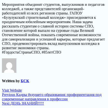
Мероприятия объединят студентов, выпускников и педагогов
колледжей, а также представителей организаций-
работодателей из всех регионов страны. ГАПОУ
«Бузулукский строительный колледж» присоединяется к
праздничным юбилейным мероприятиям. Наша задача
рассказать студентам о славной истории системы СПО,
становление которой выпало на суровые годы Великой
Отечественной войны, показать современные возможности
для самореализации и успешной карьеры, которые предлагает
СПО, продемонстрировать вклад выпускников колледжа в
развитие экономики страны.
#ГордостьСтраныСПО, #85летСПО
Written by
БСК
Visit Website
Навигация
Previous
Previous
Кадры будущего образования: профориентация под
post:
современные направления в профессии
по
Next
Next
ДЕНЬ ЗНАНИЙ!!!!!
post: