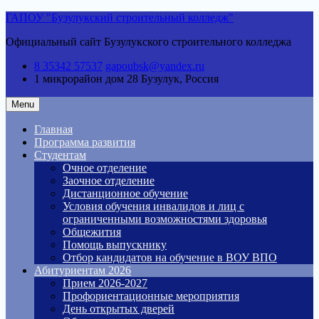
Skip
ГАПОУ "Бузулукский строительный колледж"
to
Официальный сайт Бузулукского строительного колледжа
content
8 35342 57537
gapoubsk@yandex.ru
1 микрорайон дом 28
Бузулук, Россия
Menu
Главная
Программа развития
Студентам
Очное отделение
Заочное отделение
Дистанционное обучение
Условия обучения инвалидов и лиц с
ограниченными возможностями здоровья
Общежития
Помощь выпускнику
Отбор кандидатов на обучение в ВОУ ВПО
Абитуриентам 2026
Прием 2026-2027
Профориентационные мероприятия
День открытых дверей