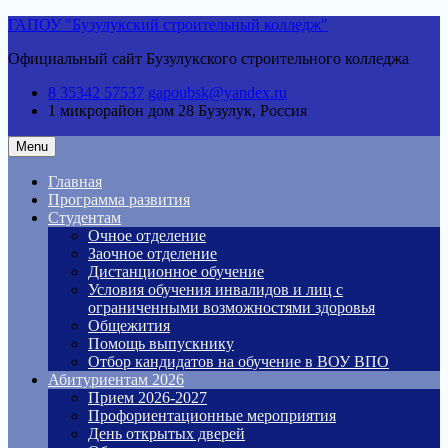
Skip
ГАПОУ "Бузулукский строительный колледж"
to
Официальный сайт Бузулукского строительного колледжа
content
8 35342 57537
gapoubsk@yandex.ru
1 микрорайон дом 28
Бузулук, Россия
Menu
Главная
Программа развития
Студентам
Очное отделение
Заочное отделение
Дистанционное обучение
Условия обучения инвалидов и лиц с
ограниченными возможностями здоровья
Общежития
Помощь выпускнику
Отбор кандидатов на обучение в ВОУ ВПО
Абитуриентам 2026
Прием 2026-2027
Профориентационные мероприятия
День открытых дверей