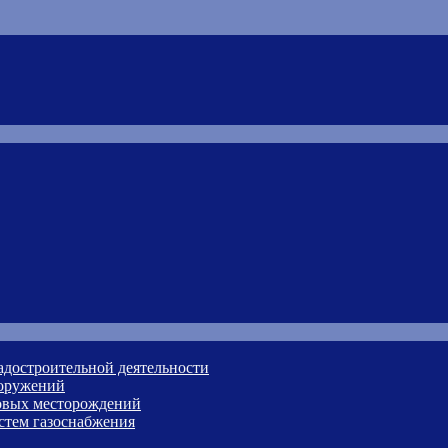
адостроительной деятельности
ооружений
зовых месторождений
стем газоснабжения