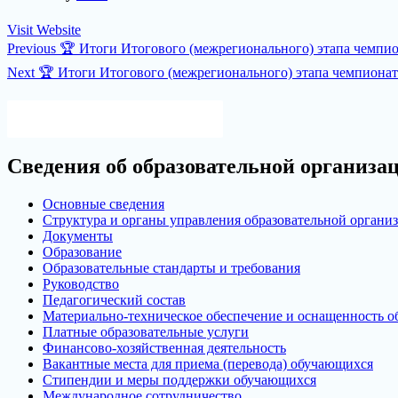
Visit Website
Навигация
Previous
Previous
🏆 Итоги Итогового (межрегионального) этапа чемпи
post:
по
Next
Next
🏆 Итоги Итогового (межрегионального) этапа чемпиона
post:
записям
Версия для слабовидящих
Сведения об образовательной организа
Основные сведения
Структура и органы управления образовательной органи
Документы
Образование
Образовательные стандарты и требования
Руководство
Педагогический состав
Материально-техническое обеспечение и оснащенность об
Платные образовательные услуги
Финансово-хозяйственная деятельность
Вакантные места для приема (перевода) обучающихся
Стипендии и меры поддержки обучающихся
Международное сотрудничество