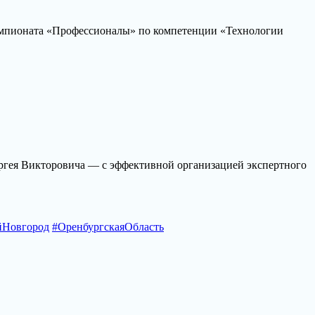
емпионата «Профессионалы» по компетенции «Технологии
ргея Викторовича — с эффективной организацией экспертного
йНовгород
#ОренбургскаяОбласть