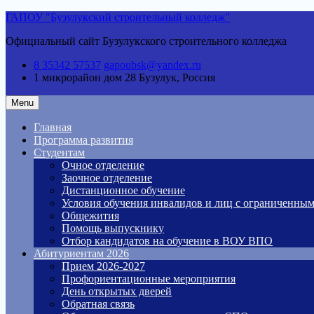
Skip
ГАПОУ "Бузулукский строительный колледж"
to
Официальный сайт Бузулукского строительного колледжа
content
8 35342 57537
gapoubsk@yandex.ru
1 микрорайон дом 28
Бузулук, Россия
Menu
Главная
Программа развития
Студентам
Очное отделение
Заочное отделение
Дистанционное обучение
Условия обучения инвалидов и лиц с ограниченны
Общежития
Помощь выпускнику
Отбор кандидатов на обучение в ВОУ ВПО
Абитуриентам 2026
Прием 2026-2027
Профориентационные мероприятия
День открытых дверей
Обратная связь