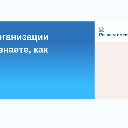
рганизации
Решаем вмес
наете, как