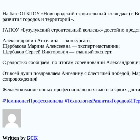
На базе ОГБПОУ «Новгородский строительный колледж» (г. В
развития городов и территорий».
ГАПОУ «Бузулукский строительный колледж» достойно предст
Александрович Ангелина — конкурсант;
Щербакова Марина Алексеевна — эксперт‑наставник;
Щербаков Сергей Викторович — главный эксперт.
С радостью сообщаем: по итогам соревнований Александрович 
От всей души поздравляем Ангелину с блестящей победой, Ма
сопровождения!
Желаем команде новых профессиональных высот и ярких дост
#ЧемпионатПрофессионалы
#ТехнологияРазвитияГородовИТе
Written by
БСК