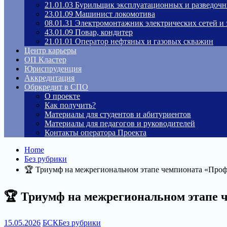
21.01.03 Бурильщик эксплуатационных и разведоч
23.01.09 Машинист локомотива
08.01.31 Электромонтажник электрических сетей и
43.01.09 Повар, кондитер
21.01.01 Оператор нефтяных и газовых скважин
Центр карьеры
ОП Кластер
Юриспруденция
Аккредитация
Обркредит в СПО
О проекте
Как получить?
Материалы для студентов и абитуриентов
Материалы для педагогов и руководителей
Контакты оператора Проекта
Home
Без рубрики
🏆 Триумф на межрегиональном этапе чемпионата «Про
🏆 Триумф на межрегиональном этапе 
15.05.2026
БСК
Без рубрики