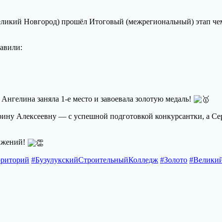
еликий Новгород) прошёл Итоговый (межрегиональный) этап ч
авили:
Ангелина заняла 1‑е место и завоевала золотую медаль!
рину Алексеевну — с успешной подготовкой конкурсантки, а Се
ижений!
рриторий
#БузулукскийСтроительныйКолледж
#Золото
#Велики