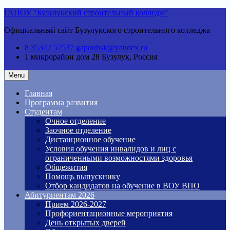
Skip
ГАПОУ "Бузулукский строительный колледж"
to
Официальный сайт Бузулукского строительного колледжа
content
8 35342 57537
gapoubsk@yandex.ru
1 микрорайон дом 28
Бузулук, Россия
Menu
Главная
Программа развития
Студентам
Очное отделение
Заочное отделение
Дистанционное обучение
Условия обучения инвалидов и лиц с
ограниченными возможностями здоровья
Общежития
Помощь выпускнику
Отбор кандидатов на обучение в ВОУ ВПО
Абитуриентам 2026
Прием 2026-2027
Профориентационные мероприятия
День открытых дверей