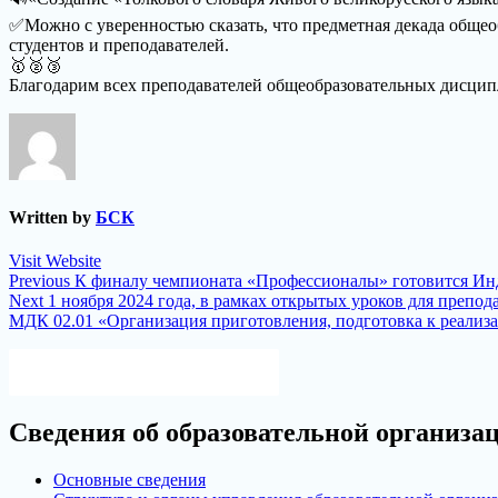
✅Можно с уверенностью сказать, что предметная декада общео
студентов и преподавателей.
🥇🥈🥉
Благодарим всех преподавателей общеобразовательных дисципл
Written by
БСК
Visit Website
Навигация
Previous
Previous
К финалу чемпионата «Профессионалы» готовится Инд
Next
post:
Next
1 ноября 2024 года, в рамках открытых уроков для препо
по
post:
МДК 02.01 «Организация приготовления, подготовка к реализац
записям
Версия для слабовидящих
Сведения об образовательной организа
Основные сведения