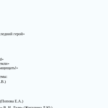
следний герой»
d»
земли»
защищать!»
емы:
.В.)
(Попова Е.А.)
» В. И. Даля» (Жигулина Д.Ю.)