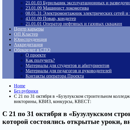
21.01.03 Бурильщик эксплуатационных и разведоч
23.01.09 Машинист локомотива
08.01.31 Электромонтажник электрических сетей и
43.01.09 Повар, кондитер
21.01.01 Оператор нефтяных и газовых скважин
Центр карьеры
ОП Кластер
Юриспруденция
Аккредитация
Обркредит в СПО
О проекте
Как получить?
Материалы для студентов и абитуриентов
Материалы для педагогов и руководителей
Контакты оператора Проекта
Home
Без рубрики
С 21 по 31 октября в «Бузулукском строительном коллед
викторины, КВИЗ, конкурсы, КВЕСТ:
С 21 по 31 октября в «Бузулукском ст
которой состоялись открытые уроки, 