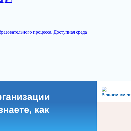
зацией
разовательного процесса. Доступная среда
рганизации
Решаем вмес
наете, как