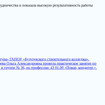
удничества и показала высокую результативность работы
тура» ГАПОУ «Бузулукского строительного колледжа».
ева Ольга Александровна провела практическое занятие по
 группе № 36, по профессии: 43 01.09 «Повар, кондитер ».