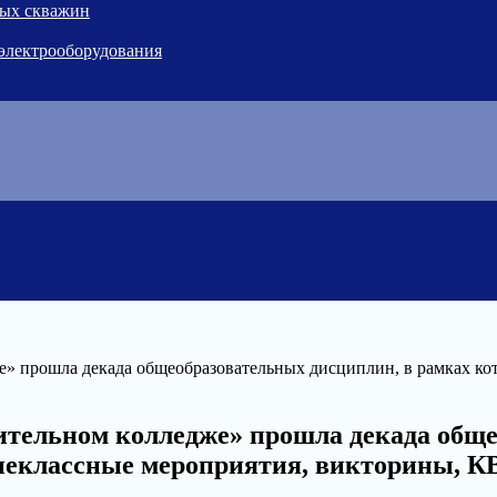
ных скважин
 электрооборудования
же» прошла декада общеобразовательных дисциплин, в рамках ко
роительном колледже» прошла декада общ
внеклассные мероприятия, викторины, 