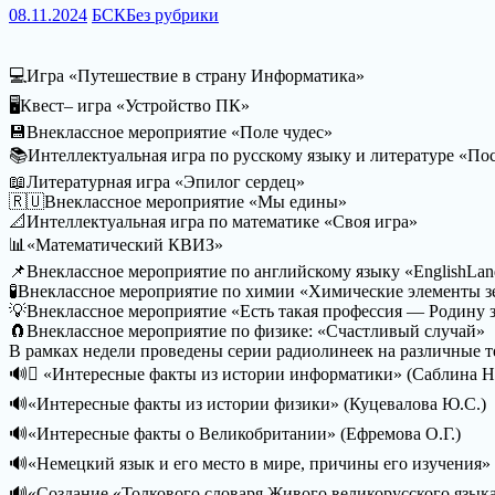
08.11.2024
БСК
Без рубрики
💻Игра «Путешествие в страну Информатика»
🖥Квест– игра «Устройство ПК»
💾Внеклассное мероприятие «Поле чудес»
📚Интеллектуальная игра по русскому языку и литературе «По
📖Литературная игра «Эпилог сердец»
🇷🇺Внеклассное мероприятие «Мы едины»
📐Интеллектуальная игра по математике «Своя игра»
📊«Математический КВИЗ»
📌Внеклассное мероприятие по английскому языку «EnglishLan
🧪Внеклассное мероприятие по химии «Химические элементы 
💡Внеклассное мероприятие «Есть такая профессия — Родину 
🧲Внеклассное мероприятие по физике: «Счастливый случай»
В рамках недели проведены серии радиолинеек на различные т
🔊 «Интересные факты из истории информатики» (Саблина Н
🔊«Интересные факты из истории физики» (Куцевалова Ю.С.)
🔊«Интересные факты о Великобритании» (Ефремова О.Г.)
🔊«Немецкий язык и его место в мире, причины его изучения» 
🔊«Создание «Толкового словаря Живого великорусского языка