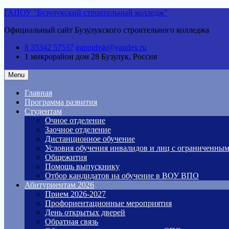
Skip
ГАПОУ "Бузулукский строительный колледж"
to
Официальный сайт Бузулукского строительного колледжа
content
8 35342 57537
gapoubsk@yandex.ru
1 микрорайон дом 28
Бузулук, Россия
Menu
Главная
Программа развития
Студентам
Очное отделение
Заочное отделение
Дистанционное обучение
Условия обучения инвалидов и лиц с ограниченны
Общежития
Помощь выпускнику
Отбор кандидатов на обучение в ВОУ ВПО
Абитуриентам 2026
Прием 2026-2027
Профориентационные мероприятия
День открытых дверей
Обратная связь