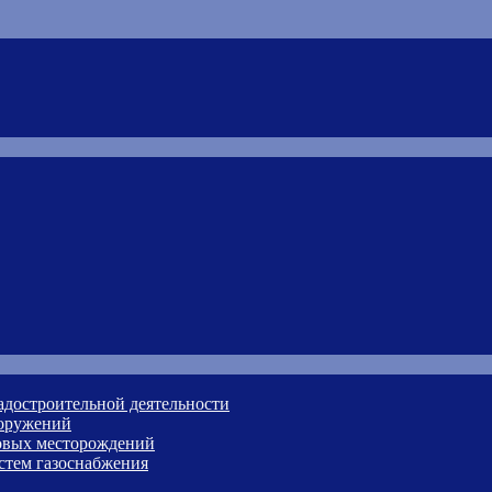
адостроительной деятельности
ооружений
зовых месторождений
стем газоснабжения