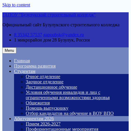
Skip to content
ГАПОУ "Бузулукский строительный колледж"
Официальный сайт Бузулукского строительного колледжа
8 35342 57537
gapoubsk@yandex.ru
1 микрорайон дом 28
Бузулук, Россия
Menu
Главная
Программа развития
Студентам
Очное отделение
Заочное отделение
Дистанционное обучение
Условия обучения инвалидов и лиц с
ограниченными возможностями здоровья
Общежития
Помощь выпускнику
Отбор кандидатов на обучение в ВОУ ВПО
Абитуриентам 2026
Прием 2026-2027
Профориентационные мероприятия