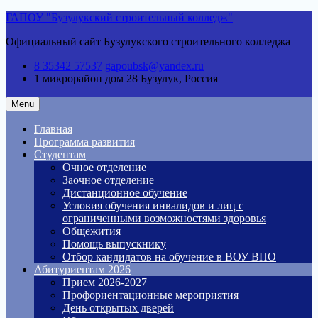
Skip
ГАПОУ "Бузулукский строительный колледж"
to
Официальный сайт Бузулукского строительного колледжа
content
8 35342 57537
gapoubsk@yandex.ru
1 микрорайон дом 28
Бузулук, Россия
Menu
Главная
Программа развития
Студентам
Очное отделение
Заочное отделение
Дистанционное обучение
Условия обучения инвалидов и лиц с
ограниченными возможностями здоровья
Общежития
Помощь выпускнику
Отбор кандидатов на обучение в ВОУ ВПО
Абитуриентам 2026
Прием 2026-2027
Профориентационные мероприятия
День открытых дверей