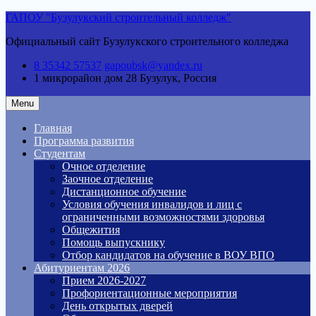
Skip
ГАПОУ "Бузулукский строительный колледж"
to
Официальный сайт Бузулукского строительного колледжа
content
8 35342 57537
gapoubsk@yandex.ru
1 микрорайон дом 28
Бузулук, Россия
Menu
Главная
Программа развития
Студентам
Очное отделение
Заочное отделение
Дистанционное обучение
Условия обучения инвалидов и лиц с
ограниченными возможностями здоровья
Общежития
Помощь выпускнику
Отбор кандидатов на обучение в ВОУ ВПО
Абитуриентам 2026
Прием 2026-2027
Профориентационные мероприятия
День открытых дверей