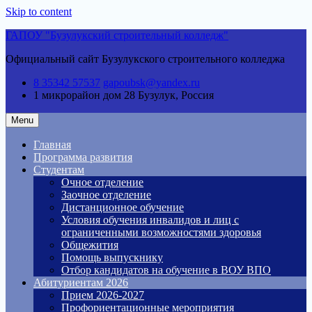
Skip to content
ГАПОУ "Бузулукский строительный колледж"
Официальный сайт Бузулукского строительного колледжа
8 35342 57537
gapoubsk@yandex.ru
1 микрорайон дом 28
Бузулук, Россия
Menu
Главная
Программа развития
Студентам
Очное отделение
Заочное отделение
Дистанционное обучение
Условия обучения инвалидов и лиц с
ограниченными возможностями здоровья
Общежития
Помощь выпускнику
Отбор кандидатов на обучение в ВОУ ВПО
Абитуриентам 2026
Прием 2026-2027
Профориентационные мероприятия