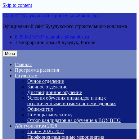
Skip to content
ГАПОУ "Бузулукский строительный колледж"
Официальный сайт Бузулукского строительного колледжа
8 35342 57537
gapoubsk@yandex.ru
1 микрорайон дом 28
Бузулук, Россия
Menu
Главная
Программа развития
Студентам
Очное отделение
Заочное отделение
Дистанционное обучение
Условия обучения инвалидов и лиц с
ограниченными возможностями здоровья
Общежития
Помощь выпускнику
Отбор кандидатов на обучение в ВОУ ВПО
Абитуриентам 2026
Прием 2026-2027
Профориентационные мероприятия