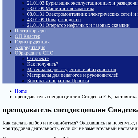
21.01.03 Бурильщик эксплуатационных и разведоч
23.01.09 Машинист локомотива
08.01.31 Электромонтажник электрических сетей и
43.01.09 Повар, кондитер
21.01.01 Оператор нефтяных и газовых скважин
Центр карьеры
ОП Кластер
Юриспруденция
Аккредитация
Обркредит в СПО
О проекте
Как получить?
Материалы для студентов и абитуриентов
Материалы для педагогов и руководителей
Контакты оператора Проекта
Home
преподаватель спецдисциплин Синдеева Е.В, наставник-
преподаватель спецдисциплин Синдеева
Как сделать выбор и не ошибиться? Оказавшись на перепутье,
моя трудовая деятельность, если бы не замечательный наста