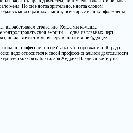
чиная работать преподавателем, понимаешь какая это большая
идало меня. Но он иногда зрительно, иногда словом
редалось много разных знаний, некоторые из них оформлены
мы, вырабатываем стратегию. Когда мы команда
ие контролировать свои эмоции — одна из главных черт
, он же вселяет в меня веру в позитивное будущее.
гогом по профессии, но не быть им по призванию. Я рада
чески надо относиться к своей профессиональной деятельности.
совершенствоваться. Благодаря Андрею Владимировичу я с