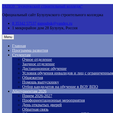
Skip
ГАПОУ "Бузулукский строительный колледж"
to
Официальный сайт Бузулукского строительного колледжа
content
8 35342 57537
gapoubsk@yandex.ru
1 микрорайон дом 28
Бузулук, Россия
Menu
Главная
Программа развития
Студентам
Очное отделение
Заочное отделение
Дистанционное обучение
Условия обучения инвалидов и лиц с ограниченны
Общежития
Помощь выпускнику
Отбор кандидатов на обучение в ВОУ ВПО
Абитуриентам 2026
Прием 2026-2027
Профориентационные мероприятия
День открытых дверей
Обратная связь