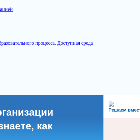
зацией
разовательного процесса. Доступная среда
рганизации
Решаем вмес
наете, как