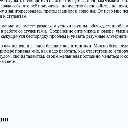
меет слушать и говорить о сложных вещах — простым языком. На
еряла себя, что всё получится , но чувство беспокойства не пок
 я заинтересовалась преподаванием и горю им. От него мне пе
д к студентам.
команда: мы вместе разделяем успехи группы, обсуждаем пробле
ь в работе со студентами. Сохранение оптимизма и юмора, умен
ажущемуся беспорядку проблем и указать разумные альтернативы
тью как нынешние, так и бывшие воспитанники. Можно быть педа
римере показал мне, как надо работать, как ответственно и твор
трудом, своим талантом, своим желанием постоянно меняться и 
на свете!
ции