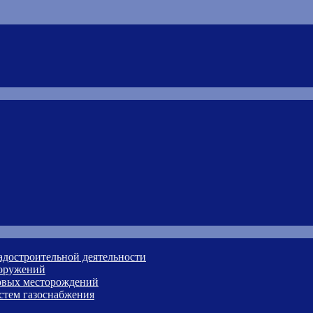
адостроительной деятельности
ооружений
зовых месторождений
стем газоснабжения