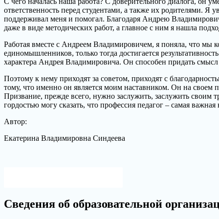
С чего началась наша работа? С доверительного диалога, он у
ответственность перед студентами, а также их родителями. Я ув
поддерживал меня и помогал. Благодаря Андрею Владимировичу
даже в виде методических работ, а главное с ним я нашла подхо
Работая вместе с Андреем Владимировичем, я поняла, что мы 
единомышленников, только тогда достигается результативност
характера Андрея Владимировича. Он способен придать смысл к
Поэтому к нему приходят за советом, приходят с благодарнос
тому, что именно он является моим наставником. Он на своем п
Призвание, прежде всего, нужно заслужить, заслужить своим 
гордостью могу сказать, что профессия педагог – самая важная 
Автор:
Екатерина Владимировна Синдеева
Версия для слабовидящих
Сведения об образовательной организа