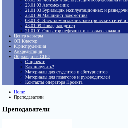
23.01.03 Автомеханик
21.01.03 Бурильщик эксплуатационных и разведоч
23.01.09 Машинист локомотива
08.01.31 Электромонтажник электрических сетей и
43.01.09 Повар, кондитер
21.01.01 Оператор нефтяных и газовых скважин
Центр карьеры
ОП Кластер
Юриспруденция
Аккредитация
Обркредит в СПО
О проекте
Как получить?
Материалы для студентов и абитуриентов
Материалы для педагогов и руководителей
Контакты оператора Проекта
Home
Преподаватели
Преподаватели
Версия для слабовидящих