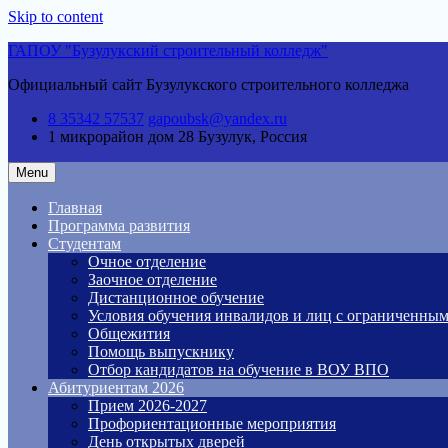
Skip to content
ГАПОУ "Бузулукский строительный колледж"
Официальный сайт Бузулукского строительного колледжа
8 35342 57537
gapoubsk@yandex.ru
1 микрорайон дом 28
Бузулук, Россия
Menu
Главная
Программа развития
Студентам
Очное отделение
Заочное отделение
Дистанционное обучение
Условия обучения инвалидов и лиц с ограниченны
Общежития
Помощь выпускнику
Отбор кандидатов на обучение в ВОУ ВПО
Абитуриентам 2026
Прием 2026-2027
Профориентационные мероприятия
День открытых дверей