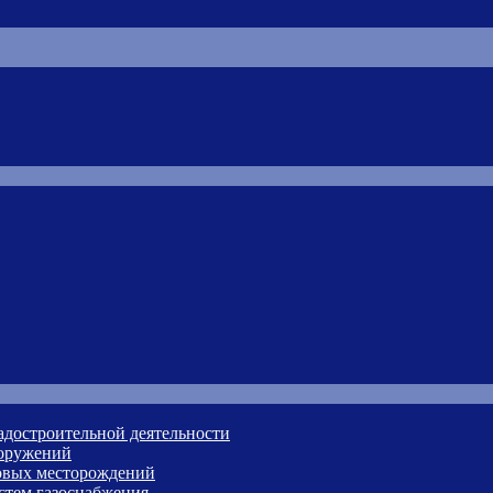
адостроительной деятельности
ооружений
зовых месторождений
стем газоснабжения