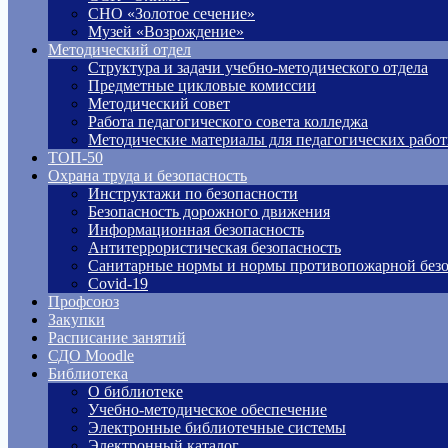
СНО «Золотое сечение»
Музей «Возрождение»
Методический отдел
Структура и задачи учебно-методического отдела
Предметные цикловые комиссии
Методический совет
Работа педагогического совета колледжа
Методические материалы для педагогических рабо
ТОП-50
Охрана труда и безопасность
Инструктажи по безопасности
Безопасность дорожного движения
Информационная безопасность
Антитеррористическая безопасность
Санитарные нормы и нормы противопожарной безо
Covid-19
Профсоюз
Закупки
Расписание занятий
СДО Moodle
Библиотека
О библиотеке
Учебно-методическое обеспечение
Электронные библиотечные системы
Электронный каталог