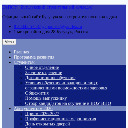
Skip
ГАПОУ "Бузулукский строительный колледж"
to
Официальный сайт Бузулукского строительного колледжа
content
8 35342 57537
gapoubsk@yandex.ru
1 микрорайон дом 28
Бузулук, Россия
Menu
Главная
Программа развития
Студентам
Очное отделение
Заочное отделение
Дистанционное обучение
Условия обучения инвалидов и лиц с
ограниченными возможностями здоровья
Общежития
Помощь выпускнику
Отбор кандидатов на обучение в ВОУ ВПО
Абитуриентам 2026
Прием 2026-2027
Профориентационные мероприятия
День открытых дверей