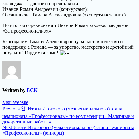
колледж» — достойно представили:
Иванов Роман Андреевич (конкурсант);
Овсянникова Тамара Александровна (эксперт‑наставник).
По итогам соревнований Иванов Роман завоевал медальон
«За профессионализм».
Благодарим Тамару Александровну за наставничество и
поддержку, а Романа — за упорство, мастерство и достойный
результат! Гордимся вами!
Written by
БСК
Visit Website
Навигация
Previous
Previous
🏆 Итоги Итогового (межрегионального) этапа
post:
по
чемпионата «Профессионалы» по компетенции «Малярные и
декоративные работы»!
записям
Next
Next
Итоги Итогового (межрегионального) этапа чемпионата
post:
«Профессионалы» (юниоры)