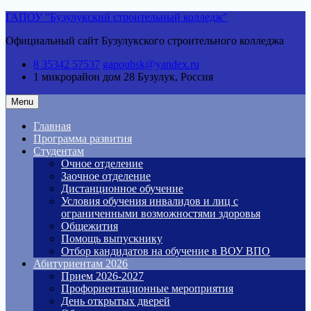
Skip
ГАПОУ "Бузулукский строительный колледж"
to
Официальный сайт Бузулукского строительного колледжа
content
8 35342 57537
gapoubsk@yandex.ru
1 микрорайон дом 28
Бузулук, Россия
Menu
Главная
Программа развития
Студентам
Очное отделение
Заочное отделение
Дистанционное обучение
Условия обучения инвалидов и лиц с
ограниченными возможностями здоровья
Общежития
Помощь выпускнику
Отбор кандидатов на обучение в ВОУ ВПО
Абитуриентам 2026
Прием 2026-2027
Профориентационные мероприятия
День открытых дверей