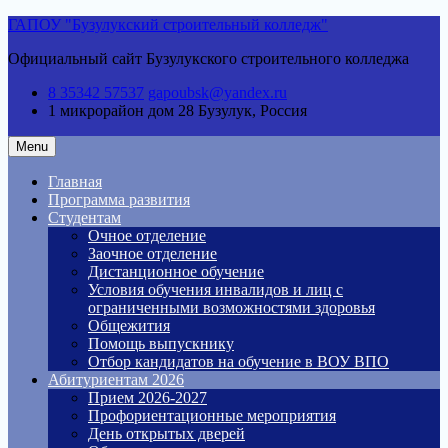
Skip
ГАПОУ "Бузулукский строительный колледж"
to
Официальный сайт Бузулукского строительного колледжа
content
8 35342 57537
gapoubsk@yandex.ru
1 микрорайон дом 28
Бузулук, Россия
Menu
Главная
Программа развития
Студентам
Очное отделение
Заочное отделение
Дистанционное обучение
Условия обучения инвалидов и лиц с
ограниченными возможностями здоровья
Общежития
Помощь выпускнику
Отбор кандидатов на обучение в ВОУ ВПО
Абитуриентам 2026
Прием 2026-2027
Профориентационные мероприятия
День открытых дверей