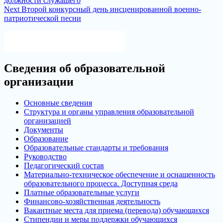
должности служащего
по
Next
Next
Второй конкурсный день инсценированной военно-
записям
post:
патриотической песни
Версия для слабовидящих
Сведения об образовательной
организации
Основные сведения
Структура и органы управления образовательной
организацией
Документы
Образование
Образовательные стандарты и требования
Руководство
Педагогический состав
Материально-техническое обеспечение и оснащенность
образовательного процесса. Доступная среда
Платные образовательные услуги
Финансово-хозяйственная деятельность
Вакантные места для приема (перевода) обучающихся
Стипендии и меры поддержки обучающихся