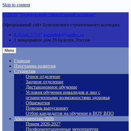
Skip to content
ГАПОУ "Бузулукский строительный колледж"
Официальный сайт Бузулукского строительного колледжа
8 35342 57537
gapoubsk@yandex.ru
1 микрорайон дом 28
Бузулук, Россия
Menu
Главная
Программа развития
Студентам
Очное отделение
Заочное отделение
Дистанционное обучение
Условия обучения инвалидов и лиц с
ограниченными возможностями здоровья
Общежития
Помощь выпускнику
Отбор кандидатов на обучение в ВОУ ВПО
Абитуриентам 2026
Прием 2026-2027
Профориентационные мероприятия