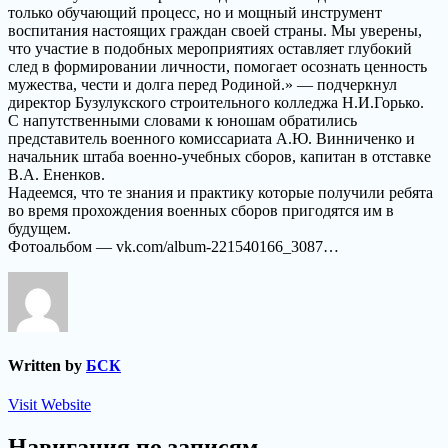
только обучающий процесс, но и мощный инструмент
воспитания настоящих граждан своей страны. Мы уверены,
что участие в подобных мероприятиях оставляет глубокий
след в формировании личности, помогает осознать ценность
мужества, чести и долга перед Родиной.» — подчеркнул
директор Бузулукского строительного колледжа Н.И.Горько.
С напутственными словами к юношам обратились
представитель военного комиссариата А.Ю. Винниченко и
начальник штаба военно-учебных сборов, капитан в отставке
В.А. Ененков.
Надеемся, что те знания и практику которые получили ребята
во время прохождения военных сборов пригодятся им в
будущем.
Фотоальбом — vk.com/album-221540166_3087…
Written by
БСК
Visit Website
Навигация по записям