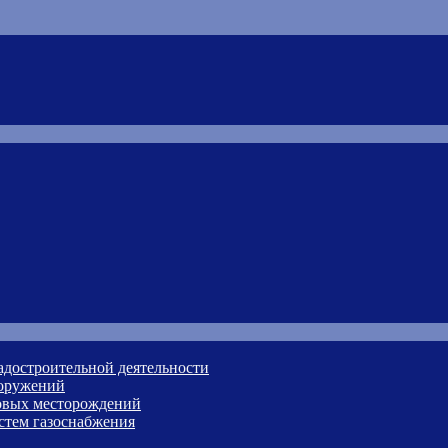
адостроительной деятельности
ооружений
зовых месторождений
стем газоснабжения