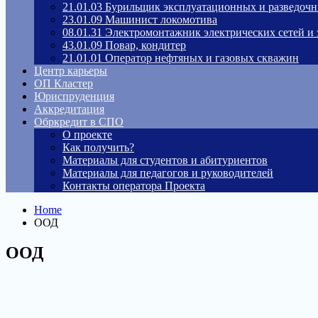
21.01.03 Бурильщик эксплуатационных и разведоч
23.01.09 Машинист локомотива
08.01.31 Электромонтажник электрических сетей и
43.01.09 Повар, кондитер
21.01.01 Оператор нефтяных и газовых скважин
Центр карьеры
ОП Кластер
Юриспруденция
Аккредитация
Обркредит в СПО
О проекте
Как получить?
Материалы для студентов и абитуриентов
Материалы для педагогов и руководителей
Контакты оператора Проекта
Home
ООД
ООД