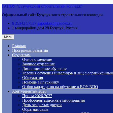
Skip
ГАПОУ "Бузулукский строительный колледж"
to
Официальный сайт Бузулукского строительного колледжа
content
8 35342 57537
gapoubsk@yandex.ru
1 микрорайон дом 28
Бузулук, Россия
Menu
Главная
Программа развития
Студентам
Очное отделение
Заочное отделение
Дистанционное обучение
Условия обучения инвалидов и лиц с ограниченны
Общежития
Помощь выпускнику
Отбор кандидатов на обучение в ВОУ ВПО
Абитуриентам 2026
Прием 2026-2027
Профориентационные мероприятия
День открытых дверей
Обратная связь