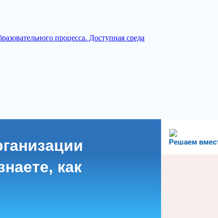
разовательного процесса. Доступная среда
рганизации
Решаем вмес
наете, как