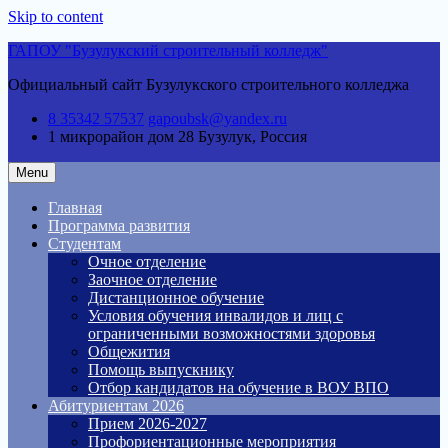
Skip to content
ГАПОУ "Бузулукский строительный колледж"
Официальный сайт Бузулукского строительного колледжа
8 35342 57537
gapoubsk@yandex.ru
1 микрорайон дом 28
Бузулук, Россия
Menu
Главная
Программа развития
Студентам
Очное отделение
Заочное отделение
Дистанционное обучение
Условия обучения инвалидов и лиц с
ограниченными возможностями здоровья
Общежития
Помощь выпускнику
Отбор кандидатов на обучение в ВОУ ВПО
Абитуриентам 2026
Прием 2026-2027
Профориентационные мероприятия