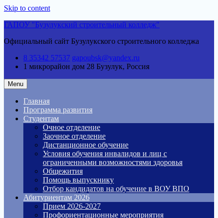
Skip to content
ГАПОУ "Бузулукский строительный колледж"
Официальный сайт Бузулукского строительного колледжа
8 35342 57537
gapoubsk@yandex.ru
1 микрорайон дом 28
Бузулук, Россия
Menu
Главная
Программа развития
Студентам
Очное отделение
Заочное отделение
Дистанционное обучение
Условия обучения инвалидов и лиц с
ограниченными возможностями здоровья
Общежития
Помощь выпускнику
Отбор кандидатов на обучение в ВОУ ВПО
Абитуриентам 2026
Прием 2026-2027
Профориентационные мероприятия