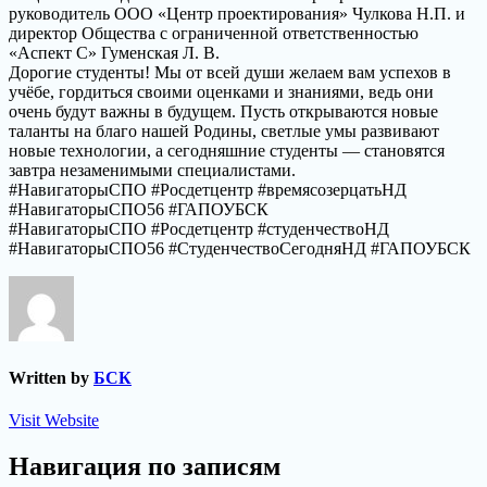
руководитель ООО «Центр проектирования» Чулкова Н.П. и
директор Общества с ограниченной ответственностью
«Аспект С» Гуменская Л. В.
Дорогие студенты! Мы от всей души желаем вам успехов в
учёбе, гордиться своими оценками и знаниями, ведь они
очень будут важны в будущем. Пусть открываются новые
таланты на благо нашей Родины, светлые умы развивают
новые технологии, а сегодняшние студенты — становятся
завтра незаменимыми специалистами.
#НавигаторыСПО #Росдетцентр #времясозерцатьНД
#НавигаторыСПО56 #ГАПОУБСК
#НавигаторыСПО #Росдетцентр #студенчествоНД
#НавигаторыСПО56 #СтуденчествоСегодняНД #ГАПОУБСК
Written by
БСК
Visit Website
Навигация по записям