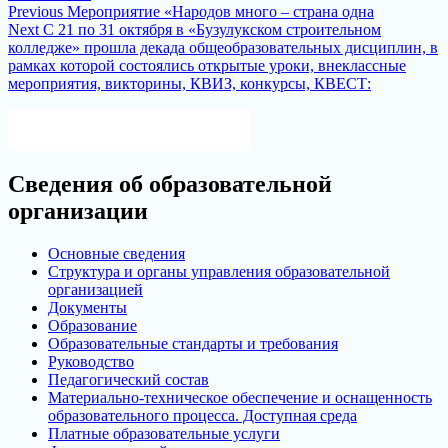
Навигация
Previous
Previous
Мероприятие «Народов много – страна одна
Next
post:
Next
С 21 по 31 октября в «Бузулукском строительном
по
post:
колледже» прошла декада общеобразовательных дисциплин, в
записям
рамках которой состоялись открытые уроки, внеклассные
мероприятия, викторины, КВИЗ, конкурсы, КВЕСТ:
Версия для слабовидящих
Сведения об образовательной
организации
Основные сведения
Структура и органы управления образовательной
организацией
Документы
Образование
Образовательные стандарты и требования
Руководство
Педагогический состав
Материально-техническое обеспечение и оснащенность
образовательного процесса. Доступная среда
Платные образовательные услуги