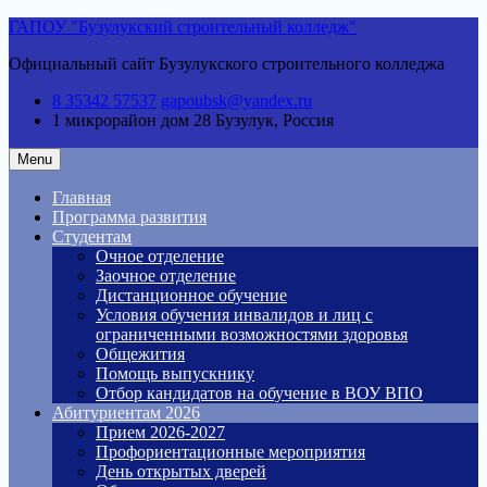
Skip
ГАПОУ "Бузулукский строительный колледж"
to
Официальный сайт Бузулукского строительного колледжа
content
8 35342 57537
gapoubsk@yandex.ru
1 микрорайон дом 28
Бузулук, Россия
Menu
Главная
Программа развития
Студентам
Очное отделение
Заочное отделение
Дистанционное обучение
Условия обучения инвалидов и лиц с
ограниченными возможностями здоровья
Общежития
Помощь выпускнику
Отбор кандидатов на обучение в ВОУ ВПО
Абитуриентам 2026
Прием 2026-2027
Профориентационные мероприятия
День открытых дверей