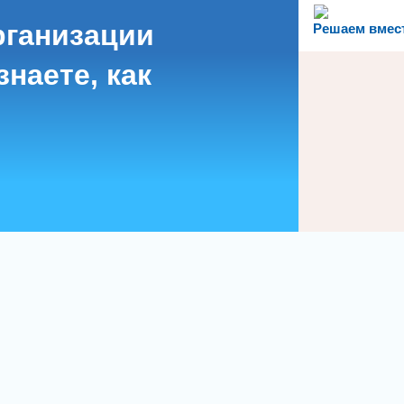
рганизации
Решаем вмес
наете, как