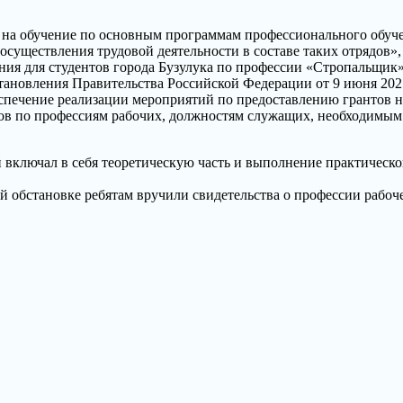
на обучение по основным программам профессионального обучен
существления трудовой деятельности в составе таких отрядов»,
ия для студентов города Бузулука по профессии «Стропальщик»
тановления Правительства Российской Федерации от 9 июня 20
еспечение реализации мероприятий по предоставлению грантов 
дов по профессиям рабочих, должностям служащих, необходимым 
 включал в себя теоретическую часть и выполнение практическ
й обстановке ребятам вручили свидетельства о профессии рабоч