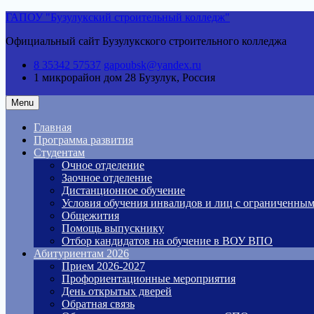
Skip
ГАПОУ "Бузулукский строительный колледж"
to
Официальный сайт Бузулукского строительного колледжа
content
8 35342 57537
gapoubsk@yandex.ru
1 микрорайон дом 28
Бузулук, Россия
Menu
Главная
Программа развития
Студентам
Очное отделение
Заочное отделение
Дистанционное обучение
Условия обучения инвалидов и лиц с ограниченны
Общежития
Помощь выпускнику
Отбор кандидатов на обучение в ВОУ ВПО
Абитуриентам 2026
Прием 2026-2027
Профориентационные мероприятия
День открытых дверей
Обратная связь