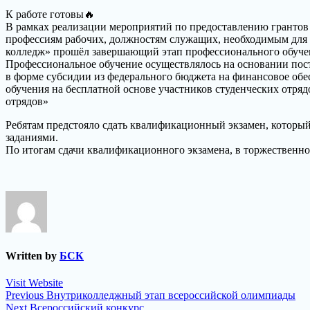
К работе готовы🔥
В рамках реализации мероприятий по предоставлению грантов 
профессиям рабочих, должностям служащих, необходимым для о
колледж» прошёл завершающий этап профессионального обучен
Профессиональное обучение осуществлялось на основании пос
в форме субсидии из федерального бюджета на финансовое об
обучения на бесплатной основе участников студенческих отря
отрядов»
Ребятам предстояло сдать квалификационный экзамен, который
заданиями.
По итогам сдачи квалификационного экзамена, в торжественно
Written by
БСК
Visit Website
Навигация
Previous
Previous
Внутриколледжный этап всероссийской олимпиады
Next
post:
Next
Всероссийский конкурс