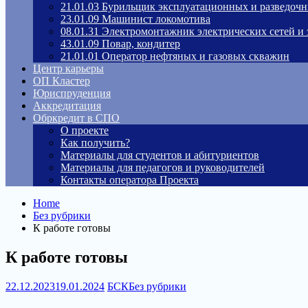
21.01.03 Бурильщик эксплуатационных и разведоч
23.01.09 Машинист локомотива
08.01.31 Электромонтажник электрических сетей и
43.01.09 Повар, кондитер
21.01.01 Оператор нефтяных и газовых скважин
Центр карьеры
ОП Кластер
Юриспруденция
Аккредитация
Обркредит в СПО
О проекте
Как получить?
Материалы для студентов и абитуриентов
Материалы для педагогов и руководителей
Контакты оператора Проекта
Home
Без рубрики
К работе готовы
К работе готовы
22.12.2023
19.01.2024
БСК
Без рубрики