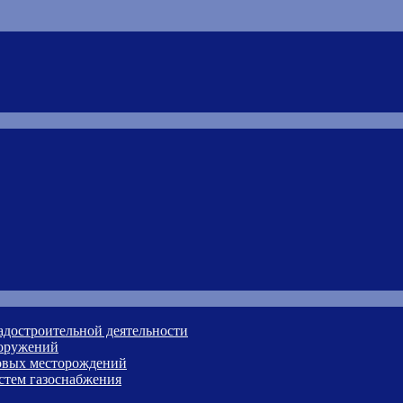
адостроительной деятельности
ооружений
зовых месторождений
стем газоснабжения