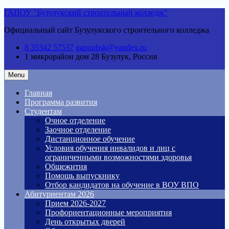
Skip
ГАПОУ "Бузулукский строительный колледж"
to
Официальный сайт Бузулукского строительного колледжа
content
8 35342 57537
gapoubsk@yandex.ru
1 микрорайон дом 28
Бузулук, Россия
Menu
Главная
Программа развития
Студентам
Очное отделение
Заочное отделение
Дистанционное обучение
Условия обучения инвалидов и лиц с
ограниченными возможностями здоровья
Общежития
Помощь выпускнику
Отбор кандидатов на обучение в ВОУ ВПО
Абитуриентам 2026
Прием 2026-2027
Профориентационные мероприятия
День открытых дверей