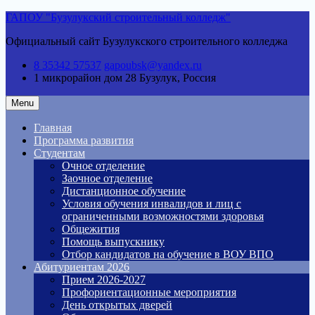
Skip
ГАПОУ "Бузулукский строительный колледж"
to
Официальный сайт Бузулукского строительного колледжа
content
8 35342 57537
gapoubsk@yandex.ru
1 микрорайон дом 28
Бузулук, Россия
Menu
Главная
Программа развития
Студентам
Очное отделение
Заочное отделение
Дистанционное обучение
Условия обучения инвалидов и лиц с
ограниченными возможностями здоровья
Общежития
Помощь выпускнику
Отбор кандидатов на обучение в ВОУ ВПО
Абитуриентам 2026
Прием 2026-2027
Профориентационные мероприятия
День открытых дверей