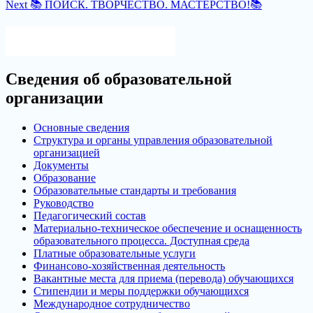
Next
post:
Next
📚 ПОИСК. ТВОРЧЕСТВО. МАСТЕРСТВО!📚
по
post:
записям
Версия для слабовидящих
Сведения об образовательной
организации
Основные сведения
Структура и органы управления образовательной
организацией
Документы
Образование
Образовательные стандарты и требования
Руководство
Педагогический состав
Материально-техническое обеспечение и оснащенность
образовательного процесса. Доступная среда
Платные образовательные услуги
Финансово-хозяйственная деятельность
Вакантные места для приема (перевода) обучающихся
Стипендии и меры поддержки обучающихся
Международное сотрудничество