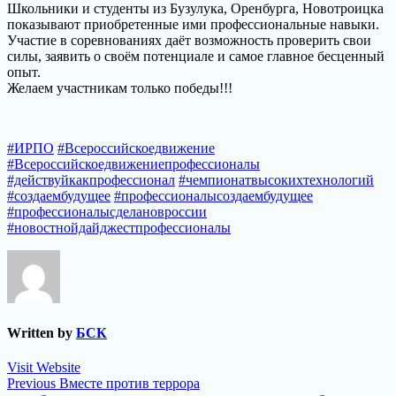
Школьники и студенты из Бузулука, Оренбурга, Новотроицка
показывают приобретенные ими профессиональные навыки.
Участие в соревнованиях даёт возможность проверить свои
силы, заявить о своём потенциале и самое главное бесценный
опыт.
Желаем участникам только победы!!!
#ИРПО
#Всероссийскоедвижение
#Всероссийскоедвижениепрофессионалы
#действуйкакпрофессионал
#чемпионатвысокихтехнологий
#создаембудущее
#профессионалысоздаембудущее
#профессионалысделановроссии
#новостнойдайджестпрофессионалы
Written by
БСК
Visit Website
Навигация
Previous
Previous
Вместе против террора