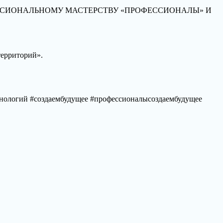
ПРОФЕССИОНАЛЬНОМУ МАСТЕРСТВУ «ПРОФЕССИОНАЛЫ» И
территорий».
ологий #создаембудущее #профессионалысоздаембудущее