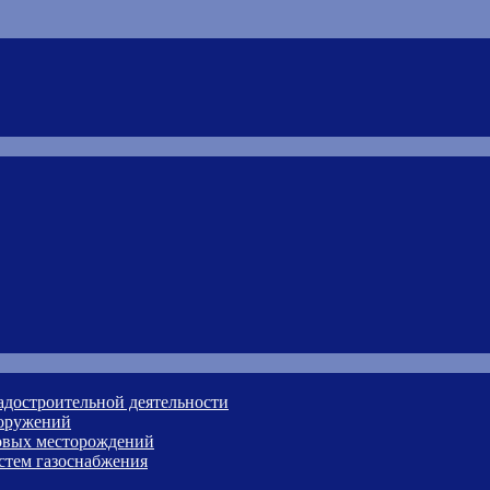
адостроительной деятельности
ооружений
зовых месторождений
стем газоснабжения