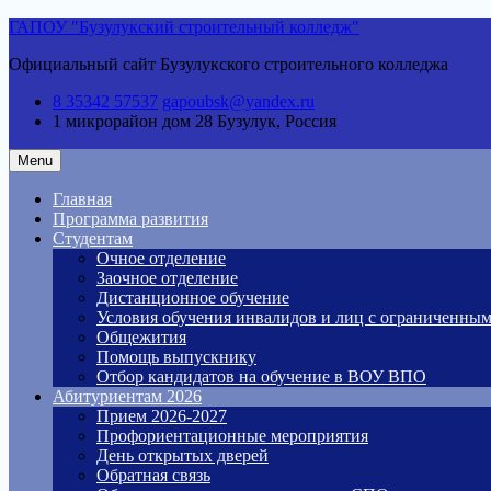
Skip
ГАПОУ "Бузулукский строительный колледж"
to
Официальный сайт Бузулукского строительного колледжа
content
8 35342 57537
gapoubsk@yandex.ru
1 микрорайон дом 28
Бузулук, Россия
Menu
Главная
Программа развития
Студентам
Очное отделение
Заочное отделение
Дистанционное обучение
Условия обучения инвалидов и лиц с ограниченны
Общежития
Помощь выпускнику
Отбор кандидатов на обучение в ВОУ ВПО
Абитуриентам 2026
Прием 2026-2027
Профориентационные мероприятия
День открытых дверей
Обратная связь