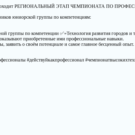
лледж» проходит РЕГИОНАЛЬНЫЙ ЭТАП ЧЕМПИОНАТА ПО 
тников юниорской группы по компетенциям:
ной группы по компетенции ✅»Технология развития городов и 
 показывают приобретенные ими профессиональные навыки.
ы, заявить о своём потенциале и самое главное бесценный опыт.
ессионалы #действуйкакпрофессионал #чемпионатвысокихтехн