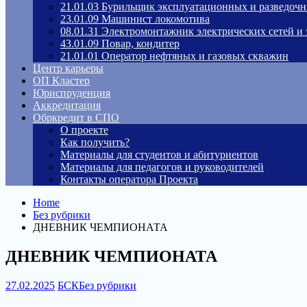
21.01.03 Бурильщик эксплуатационных и разведоч
23.01.09 Машинист локомотива
08.01.31 Электромонтажник электрических сетей и
43.01.09 Повар, кондитер
21.01.01 Оператор нефтяных и газовых скважин
Центр карьеры
ОП Кластер
Юриспруденция
Аккредитация
Обркредит в СПО
О проекте
Как получить?
Материалы для студентов и абитуриентов
Материалы для педагогов и руководителей
Контакты оператора Проекта
Home
Без рубрики
ДНЕВНИК ЧЕМПИОНАТА
ДНЕВНИК ЧЕМПИОНАТА
27.02.2025
БСК
Без рубрики