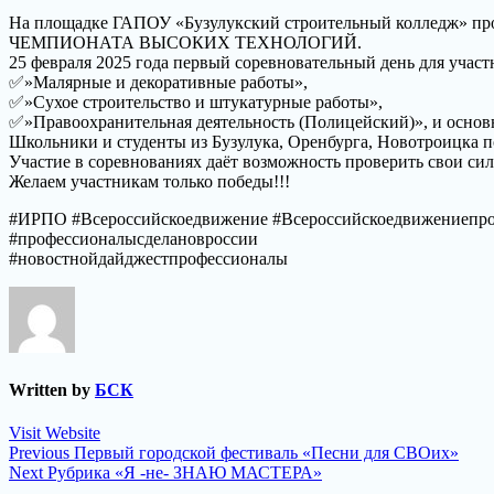
На площадке ГАПОУ «Бузулукский строительный ко
ЧЕМПИОНАТА ВЫСОКИХ ТЕХНОЛОГИЙ.
25 февраля 2025 года первый соревновательный день для учас
✅»Малярные и декоративные работы»,
✅»Сухое строительство и штукатурные работы»,
✅»Правоохранительная деятельность (Полицейский)», и основ
Школьники и студенты из Бузулука, Оренбурга, Новотроицка
Участие в соревнованиях даёт возможность проверить свои сил
Желаем участникам только победы!!!
#ИРПО #Всероссийскоедвижение #Всероссийскоедвижениепроф
#профессионалысделановроссии
#новостнойдайджестпрофессионалы
Written by
БСК
Visit Website
Навигация
Previous
Previous
Первый городской фестиваль «Песни для СВОих»
Next
post:
Next
Рубрика «Я -не- ЗНАЮ МАСТЕРА»
по
post: