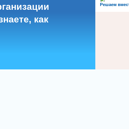
рганизации
Решаем вмес
наете, как