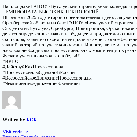
На площадке ГАПОУ «Бузулукский строительный ко
ЧЕМПИОНАТА ВЫСОКИХ ТЕХНОЛОГИЙ.
18 февраля 2025 года второй соревновательный день для уча
Оренбургской области на базе ГАПОУ «Бузулукский строитель
Студенты из Бузулука, Оренбурга, Новотроицка, Орска показы
делают определенные заявки на будущее и придают дополнител
свои силы, заявить о своём потенциале и самое главное бесцен
знаний, который получает конкурсант. И в результате мы полу
набором необходимых профессиональных компетенций в разных
Желаем участникам только победы!!!
#ИРПО
#ДействуйКакПрофессионал
#ПрофессионалыСделаноВРоссии
#ВсероссийскоеДвижениеПрофессионалы
#Чемпионатноедвижениеобъединяет
Written by
БСК
Visit Website
Previous