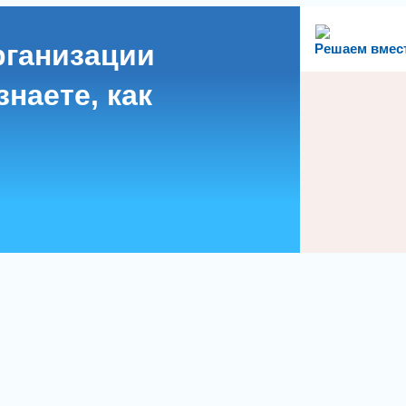
рганизации
Решаем вмес
наете, как