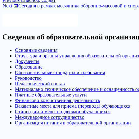
Навигация
Previous
Спасибо, солдат
Next
post:
Next
📅Сегодня в рамках месячника оборонно-массовой и спор
по
post:
записям
Версия для слабовидящих
Сведения об образовательной организа
Основные сведения
Структура и органы управления образовательной органи
Документы
Образование
Образовательные стандарты и требования
Руководство
Педагогический состав
Материально-техническое обеспечение и оснащенность об
Платные образовательные услуги
Финансово-хозяйственная деятельность
Вакантные места для приема (перевода) обучающихся
Стипендии и меры поддержки обучающихся
Международное сотрудничество
Организация питания в образовательной организации