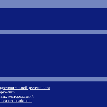
адостроительной деятельности
ооружений
зовых месторождений
стем газоснабжения