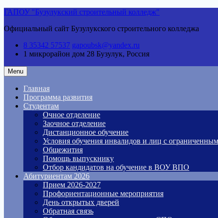
Skip
ГАПОУ "Бузулукский строительный колледж"
to
Официальный сайт Бузулукского строительного колледжа
content
8 35342 57537
gapoubsk@yandex.ru
1 микрорайон дом 28
Бузулук, Россия
Menu
Главная
Программа развития
Студентам
Очное отделение
Заочное отделение
Дистанционное обучение
Условия обучения инвалидов и лиц с ограниченны
Общежития
Помощь выпускнику
Отбор кандидатов на обучение в ВОУ ВПО
Абитуриентам 2026
Прием 2026-2027
Профориентационные мероприятия
День открытых дверей
Обратная связь