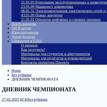
21.01.03 Бурильщик эксплуатационных и разведоч
23.01.09 Машинист локомотива
08.01.31 Электромонтажник электрических сетей и
43.01.09 Повар, кондитер
21.01.01 Оператор нефтяных и газовых скважин
Центр карьеры
ОП Кластер
Юриспруденция
Аккредитация
Обркредит в СПО
О проекте
Как получить?
Материалы для студентов и абитуриентов
Материалы для педагогов и руководителей
Контакты оператора Проекта
Home
Без рубрики
ДНЕВНИК ЧЕМПИОНАТА
ДНЕВНИК ЧЕМПИОНАТА
27.02.2025
БСК
Без рубрики