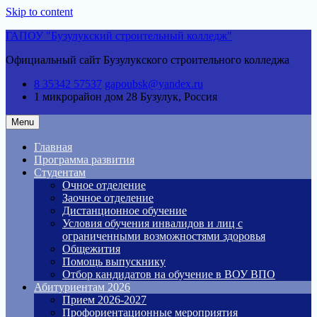
Skip to content
ГАПОУ "Бузулукский строительный колледж"
Официальный сайт Бузулукского строительного колледжа
8 35342 57537
gapoubsk@yandex.ru
1 микрорайон дом 28
Бузулук, Россия
Menu
Главная
Программа развития
Студентам
Очное отделение
Заочное отделение
Дистанционное обучение
Условия обучения инвалидов и лиц с
ограниченными возможностями здоровья
Общежития
Помощь выпускнику
Отбор кандидатов на обучение в ВОУ ВПО
Абитуриентам 2026
Прием 2026-2027
Профориентационные мероприятия