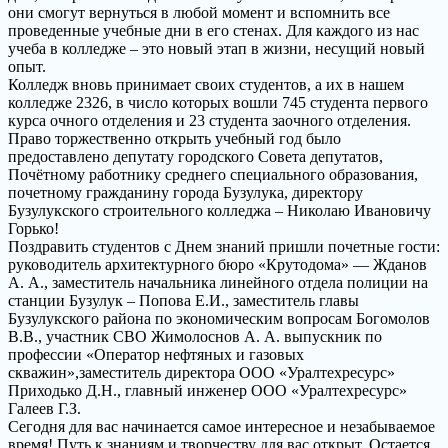
они смогут вернуться в любой момент и вспомнить все
проведенные учебные дни в его стенах. Для каждого из нас
учеба в колледже – это новый этап в жизни, несущий новый
опыт.
Колледж вновь принимает своих студентов, а их в нашем
колледже 2326, в число которых вошли 745 студента первого
курса очного отделения и 23 студента заочного отделения.
Право торжественно открыть учебный год было
предоставлено депутату городского Совета депутатов,
Почётному работнику среднего специального образования,
почетному гражданину города Бузулука, директору
Бузулукского строительного колледжа – Николаю Ивановичу
Горько!
Поздравить студентов с Днем знаний пришли почетные гости:
руководитель архитектурного бюро «Крутодома» — Жданов
А. А., заместитель начальника линейного отдела полиции на
станции Бузулук – Попова Е.И., заместитель главы
Бузулукского района по экономическим вопросам Богомолов
В.В., участник СВО Жимолоснов А. А. выпускник по
профессии «Оператор нефтяных и газовых
скважин»,заместитель директора ООО «Уралтехресурс»
Приходько Д.Н., главный инженер ООО «Уралтехресурс»
Галеев Г.З.
Сегодня для вас начинается самое интересное и незабываемое
время! Путь к знаниям и творчеству для вас открыт. Остается