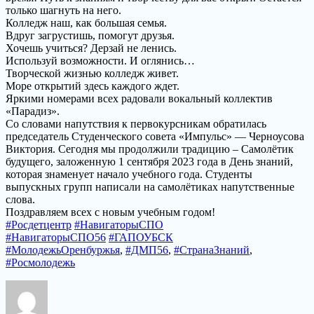
только шагнуть на него.
Колледж наш, как большая семья.
Вдруг загрустишь, помогут друзья.
Хочешь учиться? Дерзай не ленись.
Используй возможности. И оглянись…
Творческой жизнью колледж живет.
Море открытий здесь каждого ждет.
Яркими номерами всех радовали вокальный коллектив
«Парадиз».
Со словами напутствия к первокурсникам обратилась
председатель Студенческого совета «Импульс» — Черноусова
Виктория. Сегодня мы продолжили традицию – Самолётик
будущего, заложенную 1 сентября 2023 года в День знаний,
которая знаменует начало учебного года. Студенты
выпускных групп написали на самолётиках напутственные
слова.
Поздравляем всех с новым учебным годом!
#Росдетцентр
#НавигаторыСПО
#НавигаторыСПО56
#ГАПОУБСК
#МолодежьОренбуржья
,
#ДМП56
,
#СтранаЗнаний
,
#Росмолодежь