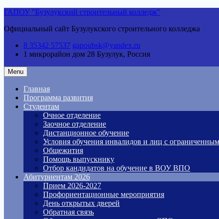
Skip
ГАПОУ "Бузулукский строительный колледж"
to
Официальный сайт Бузулукского строительного колледжа
content
8 35342 57537
gapoubsk@yandex.ru
1 микрорайон дом 28
Бузулук, Россия
Menu
Главная
Программа развития
Студентам
Очное отделение
Заочное отделение
Дистанционное обучение
Условия обучения инвалидов и лиц с ограниченны
Общежития
Помощь выпускнику
Отбор кандидатов на обучение в ВОУ ВПО
Абитуриентам 2026
Прием 2026-2027
Профориентационные мероприятия
День открытых дверей
Обратная связь