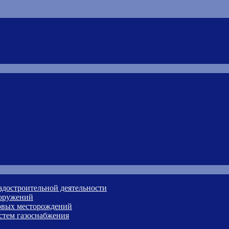
адостроительной деятельности
ооружений
зовых месторождений
стем газоснабжения