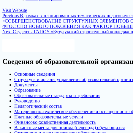
Visit Website
Навигация
Previous
Previous
В рамках запланированных тематических педагогическ
post:
«СОВЕРШЕНСТВОВАНИЕ СТРУКТУРНЫХ ЭЛЕМЕНТОВ О
по
ФГОС СПО НОВОГО ПОКОЛЕНИЯ КАК ФАКТОР ПОВЫШЕ
записям
Next
Next
Студенты ГАПОУ «Бузулукский строительный колледж» п
post:
Версия для слабовидящих
Сведения об образовательной организа
Основные сведения
Структура и органы управления образовательной органи
Документы
Образование
Образовательные стандарты и требования
Руководство
Педагогический состав
Материально-техническое обеспечение и оснащенность об
Платные образовательные услуги
Финансово-хозяйственная деятельность
Вакантные места для приема (перевода) обучающихся
Стипендии и меры поддержки обучающихся