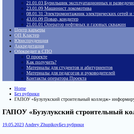
21.01.03 Бурильщик эксплуатационных и разведоч
23.01.09 Машинист локомотива
08.01.31 Электромонтажник электрических сетей и
43.01.09 Повар, кондитер
21.01.01 Оператор нефтяных и газовых скважин
Центр карьеры
ОП Кластер
Юриспруденция
Аккредитация
Обркредит в СПО
О проекте
Как получить?
Материалы для студентов и абитуриентов
Материалы для педагогов и руководителей
Контакты оператора Проекта
Home
Без рубрики
ГАПОУ «Бузулукский строительный колледж» информиру
ГАПОУ «Бузулукский строительный ко
19.05.2023
Andrey Zhupikov
Без рубрики