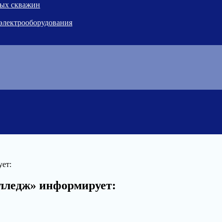
ных скважин
 электрооборудования
ет:
лледж» информирует: