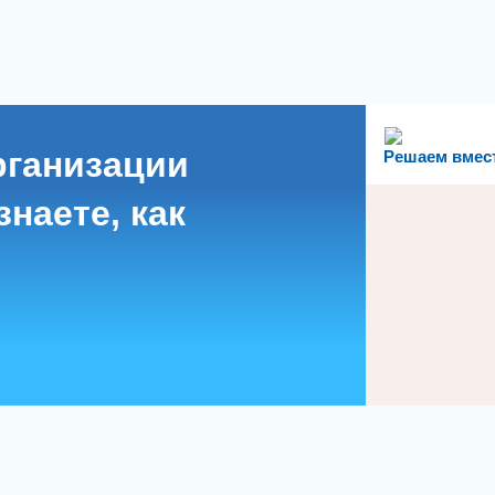
рганизации
Решаем вмес
наете, как