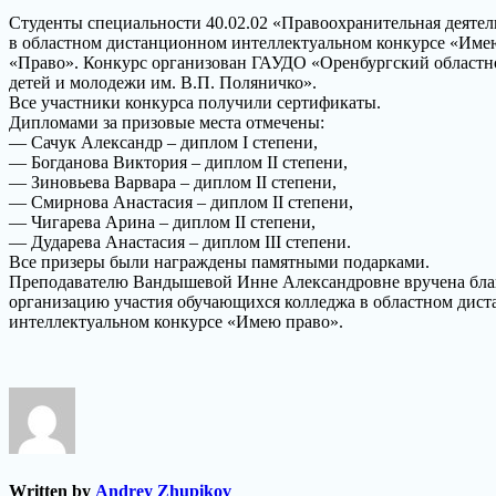
Студенты специальности 40.02.02 «Правоохранительная деятел
в областном дистанционном интеллектуальном конкурсе «Име
«Право». Конкурс организован ГАУДО «Оренбургский областн
детей и молодежи им. В.П. Поляничко».
Все участники конкурса получили сертификаты.
Дипломами за призовые места отмечены:
— Сачук Александр – диплом I степени,
— Богданова Виктория – диплом II степени,
— Зиновьева Варвара – диплом II степени,
— Смирнова Анастасия – диплом II степени,
— Чигарева Арина – диплом II степени,
— Дударева Анастасия – диплом III степени.
Все призеры были награждены памятными подарками.
Преподавателю Вандышевой Инне Александровне вручена бла
организацию участия обучающихся колледжа в областном дис
интеллектуальном конкурсе «Имею право».
Written by
Andrey Zhupikov