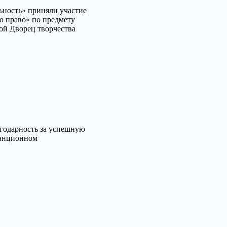
ьность» приняли участие
ю право» по предмету
ой Дворец творчества
годарность за успешную
танционном