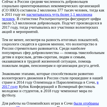
Сейчас в России средняя численность добровольцев
социально ориентированных некоммерческих организаций
(СО НКО) составила 2 миллиона 377 тысяч человек, тогда как
в 2011 году их
насчитывалось чуть более 1,1 миллиона
человек
. В статистике Роспатриотцентра фигурирует цифра
около 5,3 миллионов добровольцев. Подсчет производился в
2017 году, тогда учитывались все участники волонтерских
акций и мероприятий.
Тем не менее, несмотря на разность итоговых показателей,
социологи сходятся в едином мнении, что волонтерство в
России стремительно развивается. Среди наиболее
популярных сфер добровольчества — помощь тяжелобольным
детям и взрослым, детям-сиротам, людям и семьям,
оказавшимся в трудной жизненной ситуации, помощь
пожилым людям, пенсионерам и организация досуга детей.
Знаковыми этапами, которые способствовали развитию
волонтерского движения в России стали прошедшие в нашей
стране в 2014 году Олимпиада и Параолимпиада в Сочи,
в
2017 году
Кубок Конфедераций и Всемирный фестиваль
молодежи и студентов, в 2018 году чемпионат мира по
футболу.
Для работы на Олимпийских играх в Сочи
были отобраны