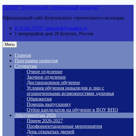
Skip
ГАПОУ "Бузулукский строительный колледж"
to
Официальный сайт Бузулукского строительного колледжа
content
8 35342 57537
gapoubsk@yandex.ru
1 микрорайон дом 28
Бузулук, Россия
Menu
Главная
Программа развития
Студентам
Очное отделение
Заочное отделение
Дистанционное обучение
Условия обучения инвалидов и лиц с
ограниченными возможностями здоровья
Общежития
Помощь выпускнику
Отбор кандидатов на обучение в ВОУ ВПО
Абитуриентам 2026
Прием 2026-2027
Профориентационные мероприятия
День открытых дверей