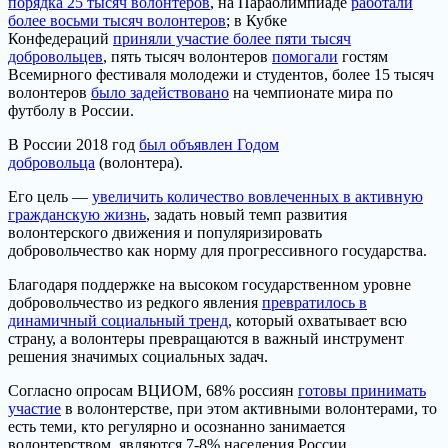
порядка 25 тысяч волонтеров
, на Параолимпиаде
работали
более восьми тысяч волонтеров
; в Кубке
Конфедераций
приняли участие более пяти тысяч
добровольцев
, пять тысяч волонтеров
помогали
гостям
Всемирного фестиваля молодежи и студентов, более 15 тысяч
волонтеров
было задействовано
на чемпионате мира по
футболу в России.
В России 2018 год
был объявлен Годом
добровольца
(волонтера).
Его цель —
увеличить количество вовлеченных в активную
гражданскую жизнь
, задать новый темп развития
волонтерского движения и популяризировать
добровольчество как норму для прогрессивного государства.
Благодаря поддержке на высоком государственном уровне
добровольчество из редкого явления
превратилось в
динамичный социальный тренд
, который охватывает всю
страну, а волонтеры превращаются в важный инструмент
решения значимых социальных задач.
Согласно опросам ВЦИОМ, 68% россиян
готовы принимать
участие
в волонтерстве, при этом активными волонтерами, то
есть теми, кто регулярно и осознанно занимается
волонтерством, являются 7-8% населения России.